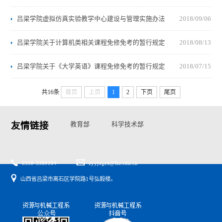
吕梁学院虚拟仿真实验教学中心建设与管理实施办法
2018/09/06
吕梁学院关于计算机类相关课程免修免考的暂行规定
2018/08/13
吕梁学院关于《大学英语》课程免修免考的暂行规定
2018/07/15
共16条
首页
上页
1
2
下页
尾页
友情链接
教育部
科学技术部
国家自然基金委
山西省教育厅
山西省科技厅
0358-3389164
zyyjxgcx@llu.edu.cn
山西省吕梁市离石区学院路1号弘毅楼。