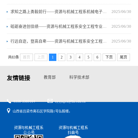
求知之路上勇毅前行——资源与机械工程系机械电子工程专业2025级校友 王艳婷
2025/06/30
砥砺奋进创佳绩——资源与机械工程系安全工程专业2025届优秀毕业生 侯馨
2025/06/30
行远自迩，登高自卑——资源与机械工程系安全工程专业2025届优秀毕业生 庞超荣
2025/06/30
共83条
首页
上页
1
2
3
4
5
6
下页
尾页
友情链接
教育部
科学技术部
国家自然基金委
山西省教育厅
山西省科技厅
0358-3389164
zyyjxgcx@llu.edu.cn
山西省吕梁市离石区学院路1号弘毅楼。