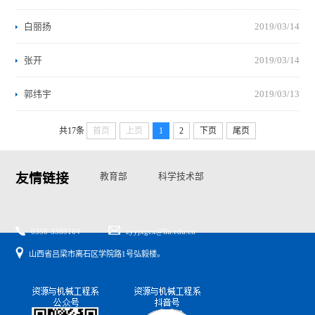
白丽扬
2019/03/14
张开
2019/03/14
郭纬宇
2019/03/13
共17条
首页
上页
1
2
下页
尾页
友情链接
教育部
科学技术部
国家自然基金委
山西省教育厅
山西省科技厅
0358-3389164
zyyjxgcx@llu.edu.cn
山西省吕梁市离石区学院路1号弘毅楼。