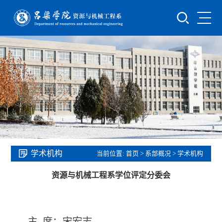
学术机构
当前位置:
首页
>
系部概况
>
学术机构
资源与机械工程系学位评定分委会
主 席：宋宏志