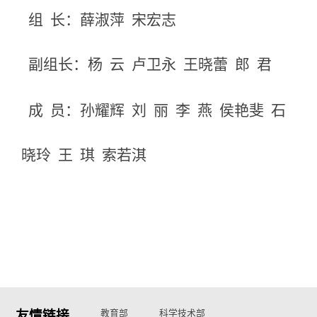
组
长：薛淑萍
宋宏志
副组长：
杨
云
卢卫永
王晓蕾
郎
君
成
员：孙耀辉
刘
丽
李
燕
侯艳斐
石
晓玲
王
琪
索若淇
友情链接
教育部
科学技术部