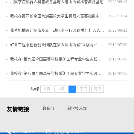
吕梁学院机器人科普教育基地入选山西省科普教育基地
2023/09/13
我校在第四轮全国普通高校大学生机器人竞赛指数中进入全国前10%
2022/12/14
我系机械设计制造及其自动化专业1801班关壮壮入选第十三届中国青少年科技创新奖山西省候选人
2022/06/22
矿业工程系创新创业团队在第五届山西省“互联网+”大学生创新创业大赛荣获佳绩
2019/07/30
我校在“第九届全国高等学校采矿工程专业学生实践作品大赛”中获得佳绩
2019/07/26
我校在“第八届全国高等学校采矿工程专业学生实践作品大赛”中获得佳绩
2018/07/15
共8条
首页
上页
1
下页
尾页
友情链接
教育部
科学技术部
国家自然基金委
山西省教育厅
山西省科技厅
0358-3389164
zyyjxgcx@llu.edu.cn