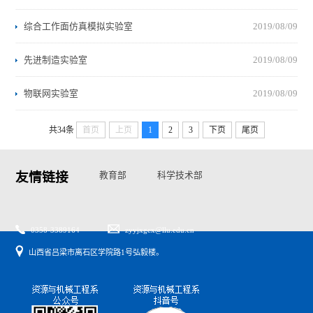
综合工作面仿真模拟实验室
2019/08/09
先进制造实验室
2019/08/09
物联网实验室
2019/08/09
共34条
首页
上页
1
2
3
下页
尾页
友情链接
教育部
科学技术部
国家自然基金委
山西省教育厅
山西省科技厅
0358-3389164
zyyjxgcx@llu.edu.cn
山西省吕梁市离石区学院路1号弘毅楼。