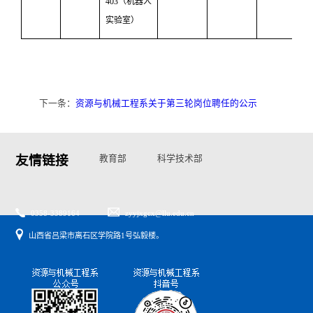
403（机器人
实验室）
下一条：
资源与机械工程系关于第三轮岗位聘任的公示
友情链接
教育部
科学技术部
国家自然基金委
山西省教育厅
山西省科技厅
0358-3389164
zyyjxgcx@llu.edu.cn
山西省吕梁市离石区学院路1号弘毅楼。