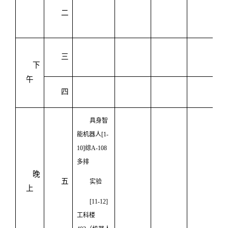
二
三
下
午
四
具身智
能机器人[1-
10]综A-108
多排
晚
五
实验
上
[11-12]
工科楼