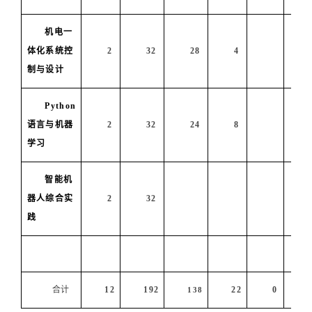
机电一
体化系统
控
2
32
28
4
制与
设计
Python
语言与机器
2
32
24
8
学习
智能机
器人综合实
2
32
践
合计
12
192
22
0
138