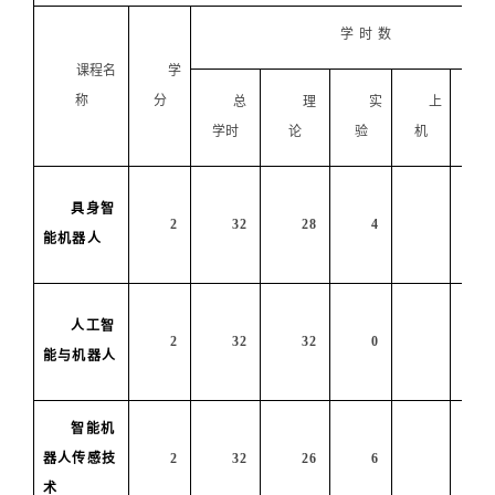
学时
数
课程名
学
称
分
总
理
实
上
学时
论
验
机
践
具身智
2
32
28
4
能
机器人
人工智
2
32
32
0
能与机器人
智能
机
器人
传感技
2
32
26
6
术