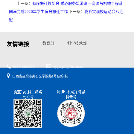
上一条：
有序搬迁焕新舍 暖心服务筑港湾—资源与机械工程系
圆满完成2026年学生宿舍搬迁工作
下一条：
我系实现校运动会八连
冠
友情链接
教育部
科学技术部
国家自然基金委
山西省教育厅
山西省科技厅
0358-3389164
zyyjxgcx@llu.edu.cn
山西省吕梁市离石区学院路1号弘毅楼。