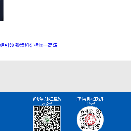
建引领 锻造科研标兵—高涛