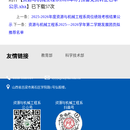
公示.xlsx
】已下载
57
次
上一条：
2025-2026年度资源与机械工程系岗位绩效考核结果公
示
下一条：
资源与机械工程系2025—2026学年第二学期发展团员拟
推荐名单
友情链接
教育部
科学技术部
国家自然基金委
山西省教育厅
山西省科技厅
0358-3389164
zyyjxgcx@llu.edu.cn
山西省吕梁市离石区学院路1号弘毅楼。