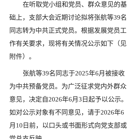
在听取党小组和党员、群众意见的基
础上，支部大会近期讨论拟将张航等
39
名
同志转为中共正式党员。根据发展党员工
作有关要求，现将有关情况公示如下（见
附件）。
张航等
39
名同志于
2025
年
6
月被接收
为中共预备党员。为广泛征求党内外群众
意见，决定自
2026
年
6
月
3
日起予以公示。
如对公示对象有不同意见，请于
2026
年
6
月
10
日前，以口头或书面形式向党支部或
党总支反映。